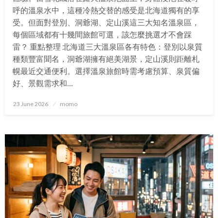
呼的溫泉水中，這種冷熱交替的感受是北海道獨有的享
受。但面對登別、洞爺湖、定山溪這三大知名溫泉區，
每個區域都有十幾間旅館可選，該怎麼挑選才不會踩
雷？ 重點整理 北海道三大溫泉區各有特色：登別以泉質
種類豐富聞名，洞爺湖擁有絕美湖景，定山溪則距離札
幌最近交通便利。選擇溫泉旅館時需考慮預算、泉質偏
好、景觀需求和…
Posted
23 June 2026
momo
on