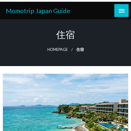
Skip
Momotrip Japan Guide
to
content
住宿
HOMEPAGE
住宿