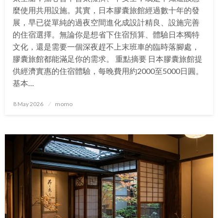
麼使用共用設施。其實，日本膠囊旅館經過數十年的發
展，早已從單純的過夜空間進化成設計精良、設施完善
的住宿選擇。無論你是想省下住宿預算、體驗日本獨特
文化，還是需要一個深夜趕不上末班車的臨時落腳處，
膠囊旅館都能滿足你的需求。 重點摘要 日本膠囊旅館提
供經濟實惠的住宿體驗，每晚費用約2000至5000日圓。
基本…
Posted
8 May 2026
momo
on