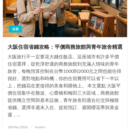
住宿
大阪住宿省錢攻略：平價商務旅館與青年旅舍精選
大阪旅行不一定要花大錢住飯店。這座城市有許多平價
住宿選擇，從乾淨舒適的商務旅館到充滿人情味的青年
旅舍，每晚預算控制在台幣1000到2000元之間也能住得
很好。選對地點和時機，你的住宿費用可以省下一半以
上，把錢花在更值得的美食和購物上。 本文重點 大阪平
價住宿集中在難波、心齋橋和梅田三大區域，商務旅館
提供獨立空間與基本設施，青年旅舍則適合社交與極致
省錢。選擇非週末入住、提前預訂、避開櫻花季與黃金
週，…
Posted
28 May 2026
momo