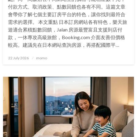
付款方式、取消政策、點數回饋也各有不同。這篇文章
會帶你了解七個主要訂房平台的特色，讓你找到最符合
需求的選擇。 本文重點 日本訂房網站各有特色，樂天旅
遊適合累積點數回饋，Jalan 房源最豐富且支援到店付
款，一休專攻高級旅館，Booking.com 介面友善但價格
較高。建議先在日本網站查詢房源，再搭配國際平…
Posted
22 July 2026
momo
on