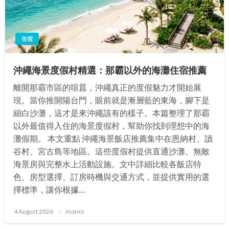
住宿
沖繩海景度假村精選：那霸以外的海灘住宿推薦
離開那霸市區的喧囂，沖繩真正的度假魅力才開始展
現。當你推開陽台門，眼前就是漸層藍的東海，腳下是
細白沙灘，這才是來沖繩該有的樣子。本篇整理了那霸
以外最值得入住的海景度假村，幫助你找到理想中的海
灘假期。 本文重點 沖繩海景飯店推薦集中在恩納村、讀
谷村、宮古島等地區。這些度假村提供直通沙灘、無敵
海景房與完整水上活動設施。文中詳細比較各飯店特
色、房型選擇、訂房時機與交通方式，並提供實用的選
擇標準，讓你根據…
Posted
4 August 2026
momo
on