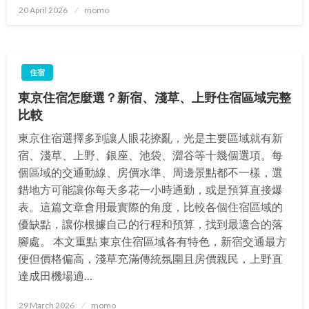
Posted
20 April 2026
momo
on
住宿
東京住宿怎麼選？新宿、淺草、上野住宿區域完整
比較
東京住宿選擇多到讓人眼花撩亂，光是主要區域就有新
宿、淺草、上野、銀座、池袋、澀谷等十幾個選項。每
個區域的交通動線、房價水準、周邊景點都不一樣，選
錯地方可能讓你每天多花一小時通勤，或是預算直接爆
表。這篇文章會用最實際的角度，比較各個住宿區域的
優缺點，讓你根據自己的行程和預算，找到最適合的落
腳處。 本文重點 東京住宿區域各有特色，新宿交通最方
便但價格偏高，淺草充滿傳統氛圍且房價親民，上野直
達成田機場適…
Posted
29 March 2026
momo