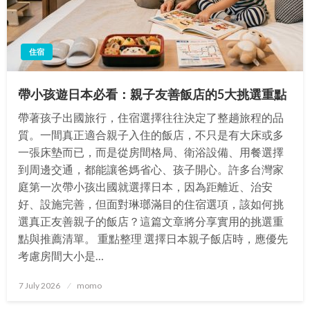
住宿
帶小孩遊日本必看：親子友善飯店的5大挑選重點
帶著孩子出國旅行，住宿選擇往往決定了整趟旅程的品
質。一間真正適合親子入住的飯店，不只是有大床或多
一張床墊而已，而是從房間格局、衛浴設備、用餐選擇
到周邊交通，都能讓爸媽省心、孩子開心。許多台灣家
庭第一次帶小孩出國就選擇日本，因為距離近、治安
好、設施完善，但面對琳瑯滿目的住宿選項，該如何挑
選真正友善親子的飯店？這篇文章將分享實用的挑選重
點與推薦清單。 重點整理 選擇日本親子飯店時，應優先
考慮房間大小是…
Posted
7 July 2026
momo
on