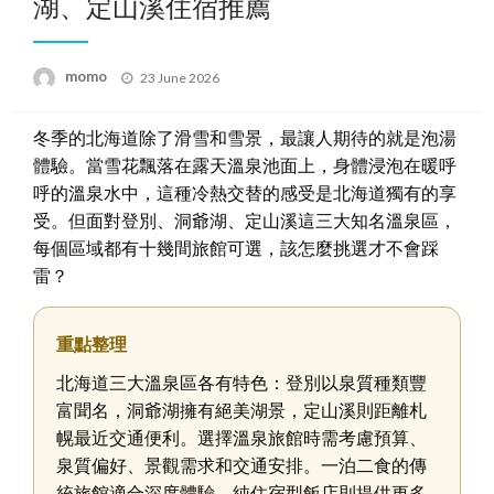
湖、定山溪住宿推薦
Posted
momo
23 June 2026
on
冬季的北海道除了滑雪和雪景，最讓人期待的就是泡湯
體驗。當雪花飄落在露天溫泉池面上，身體浸泡在暖呼
呼的溫泉水中，這種冷熱交替的感受是北海道獨有的享
受。但面對登別、洞爺湖、定山溪這三大知名溫泉區，
每個區域都有十幾間旅館可選，該怎麼挑選才不會踩
雷？
重點整理
北海道三大溫泉區各有特色：登別以泉質種類豐
富聞名，洞爺湖擁有絕美湖景，定山溪則距離札
幌最近交通便利。選擇溫泉旅館時需考慮預算、
泉質偏好、景觀需求和交通安排。一泊二食的傳
統旅館適合深度體驗，純住宿型飯店則提供更多