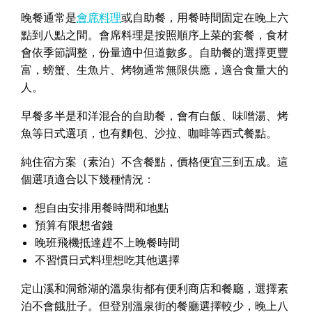
晚餐通常是
會席料理
或自助餐，用餐時間固定在晚上六
點到八點之間。會席料理是按照順序上菜的套餐，食材
會依季節調整，份量適中但道數多。自助餐的選擇更豐
富，螃蟹、生魚片、烤物通常無限供應，適合食量大的
人。
早餐多半是和洋混合的自助餐，會有白飯、味噌湯、烤
魚等日式選項，也有麵包、沙拉、咖啡等西式餐點。
純住宿方案（素泊）不含餐點，價格便宜三到五成。這
個選項適合以下幾種情況：
想自由安排用餐時間和地點
預算有限想省錢
晚班飛機抵達趕不上晚餐時間
不習慣日式料理想吃其他選擇
定山溪和洞爺湖的溫泉街都有便利商店和餐廳，選擇素
泊不會餓肚子。但登別溫泉街的餐廳選擇較少，晚上八