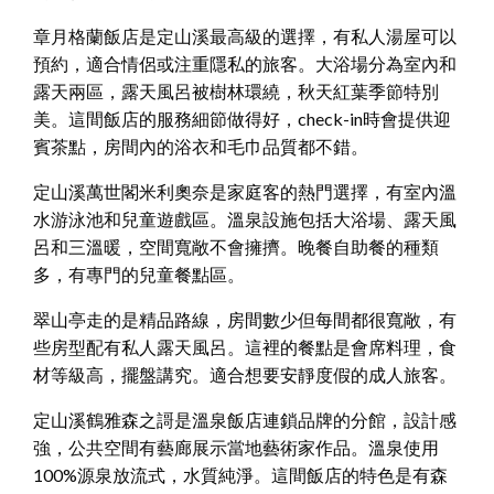
章月格蘭飯店是定山溪最高級的選擇，有私人湯屋可以
預約，適合情侶或注重隱私的旅客。大浴場分為室內和
露天兩區，露天風呂被樹林環繞，秋天紅葉季節特別
美。這間飯店的服務細節做得好，check-in時會提供迎
賓茶點，房間內的浴衣和毛巾品質都不錯。
定山溪萬世閣米利奧奈是家庭客的熱門選擇，有室內溫
水游泳池和兒童遊戲區。溫泉設施包括大浴場、露天風
呂和三溫暖，空間寬敞不會擁擠。晚餐自助餐的種類
多，有專門的兒童餐點區。
翠山亭走的是精品路線，房間數少但每間都很寬敞，有
些房型配有私人露天風呂。這裡的餐點是會席料理，食
材等級高，擺盤講究。適合想要安靜度假的成人旅客。
定山溪鶴雅森之謌是溫泉飯店連鎖品牌的分館，設計感
強，公共空間有藝廊展示當地藝術家作品。溫泉使用
100%源泉放流式，水質純淨。這間飯店的特色是有森