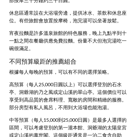
部按摩三十分鐘約三千日圓。
休息區通常設在大浴場旁邊，提供冰水、茶飲和休息座
位。有些旅館會放置按摩椅，泡完湯可以坐著放鬆。
宵夜拉麵是許多溫泉旅館的特色服務，晚上九點半到十
一點之間在餐廳供應免費拉麵。份量不大但泡完湯吃一
碗很滿足。
不同預算級距的推薦組合
根據每人每晚的預算，可以有不同的選擇策略。
高預算（每人25,000日圓以上）可以選擇登別的石水
亭、洞爺湖的乃之風或定山溪的翠山亭。這個價位可以
享受到高品質的會席料理、寬敞的房間和精緻的服務。
部分房型有私人風呂，不用到大浴場也能泡湯。
中等預算（每人15,000到25,000日圓）是最多人選擇的
區間，可以考慮登別的第一瀧本館、洞爺湖的太陽皇宮
或定山溪的萬世閣。這個級距通常是一泊二食含自助