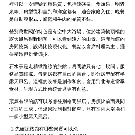
裡可以一次體驗五種泉質，包括硫磺泉、食鹽泉、明礬
泉等。房型從和室到和洋室都有，適合家庭入住。晚餐
是自助餐形式，螃蟹和牛肉的品質不錯。
登別萬世閣的特色是有空中大浴場，位於建築物頂樓的
露天風呂視野開闊，可以看到遠方的山景。這間旅館的
房間較新，設備比較現代化。餐點以會席料理為主，擺
盤精緻但份量偏少。
石水亭是走精緻路線的旅館，房間數只有七十幾間，服
務品質細膩。每間房都有自己的露台，部分房型配有半
露天風呂。這裡的晚餐是創作和食，會用到北海道當季
食材，呈現方式比傳統會席更有創意。
預算有限的話可以考慮登別格蘭飯店，房價比前面幾間
便宜約三成，但溫泉設施相對簡單，只有室內大浴場和
一個小型露天風呂。
先確認旅館有哪些泉質可以泡