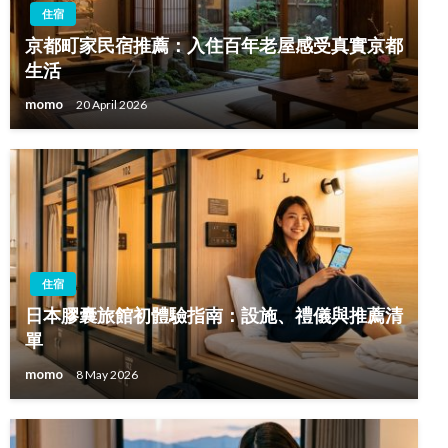
住宿
京都町家民宿推薦：入住百年老屋感受真實京都
生活
momo
20 April 2026
住宿
日本膠囊旅館初體驗指南：設施、禮儀與推薦清
單
momo
8 May 2026