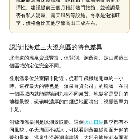
彈性。建議提前三個月預訂熱門旅館，並確認是
否有私人湯屋、露天風呂等設施。冬季是泡湯旺
季，價格會比其他季節高出三成左右。
認識北海道三大溫泉區的特色差異
北海道的溫泉資源豐富，但登別、洞爺湖、定山溪這三
個區域的定位完全不同。
登別溫泉位於室蘭市附近，從新千歲機場開車約一小
時。這裡最大的特色是「溫泉百貨公司」的稱號，在同
一個區域內就能體驗到九種不同泉質。地獄谷是登別的
地標景觀，硫磺味濃厚的白煙從地面噴出，視覺衝擊力
十足。
洞爺湖溫泉則是以湖景取勝。這個
火山口湖
四季都有不
同風貌，冬天湖面不結冰，可以看到蒸氣從湖面升起的
夢幻景象。溫泉街沿著湖岸建設，大部分旅館都有面湖