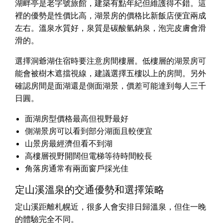
湖畔亭是老字號旅館，建築有點年紀但維護得不錯。這
裡的優勢是性價比高，湖景房的價格比新飯店便宜兩成
左右。溫泉水質好，泉質是碳酸氫鈉泉，泡完皮膚會滑
滑的。
選擇洞爺湖住宿時要注意房間樓層。低樓層的湖景房可
能會被樹木遮擋視線，建議選擇五樓以上的房間。另外
確認房間是面湖還是側面湖景，價差可能達到每人三千
日圓。
面湖房型價格最高但視野最好
側湖景房可以看到部分湖面且較便宜
山景房最經濟但看不到湖
高樓層視野開闊但電梯等待時間較長
角落房通常有兩面窗戶採光佳
定山溪溫泉的交通優勢和選擇策略
定山溪距離札幌近，很多人會安排日歸溫泉，但住一晚
的體驗完全不同。