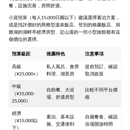
餐，設施完善，房間舒適。
小資預算（每人15,000日圓以下）建議選擇素泊方案，
或是找評價好的商務型溫泉飯店。登別的格蘭飯店、洞
爺湖的湖畔亭經濟房型、定山溪的一些小型旅館都有這
個價位的選擇。
預算級距
推薦特色
注意事項
高級
私人風呂、會席
提前預訂、確認
（¥25,000+）
料理、湖景房
取消政策
中級
自助餐、大浴
比較不同平台價
（¥15,000-
場、舒適房型
格
25,000）
經濟
素泊、基本設
自備餐食、確認
（¥15,000以
施、交通便利
浴場開放時間
下）