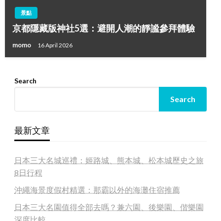
景點
京都隱藏版神社5選：避開人潮的靜謐參拜體驗
momo
16 April 2026
Search
Search
最新文章
日本三大名城巡禮：姬路城、熊本城、松本城歷史之旅
8日行程
沖繩海景度假村精選：那霸以外的海灘住宿推薦
日本三大名園值得全部去嗎？兼六園、後樂園、偕樂園
深度比較