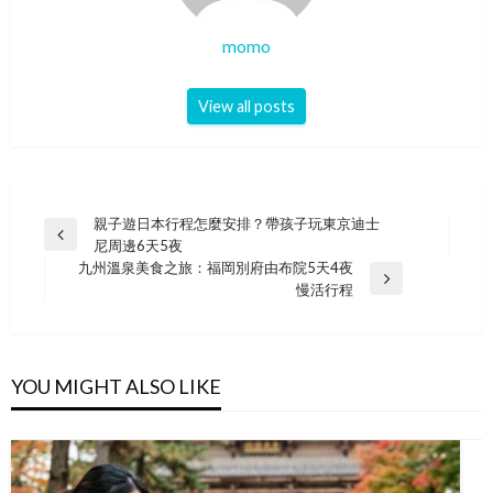
momo
View all posts
Post
親子遊日本行程怎麼安排？帶孩子玩東京迪士
Previous
尼周邊6天5夜
navigation
Post
九州溫泉美食之旅：福岡別府由布院5天4夜
Next
慢活行程
Post
YOU MIGHT ALSO LIKE