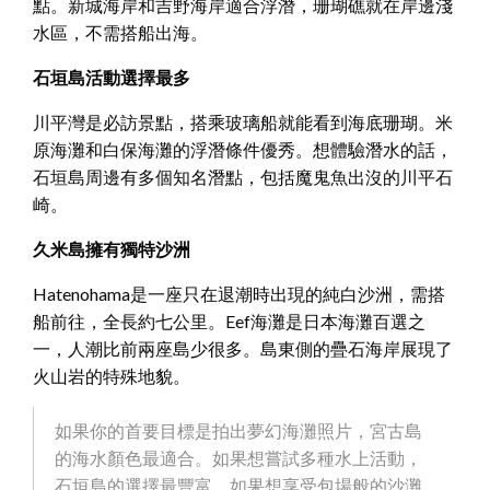
點。新城海岸和吉野海岸適合浮潛，珊瑚礁就在岸邊淺
水區，不需搭船出海。
石垣島活動選擇最多
川平灣是必訪景點，搭乘玻璃船就能看到海底珊瑚。米
原海灘和白保海灘的浮潛條件優秀。想體驗潛水的話，
石垣島周邊有多個知名潛點，包括魔鬼魚出沒的川平石
崎。
久米島擁有獨特沙洲
Hatenohama是一座只在退潮時出現的純白沙洲，需搭
船前往，全長約七公里。Eef海灘是日本海灘百選之
一，人潮比前兩座島少很多。島東側的疊石海岸展現了
火山岩的特殊地貌。
如果你的首要目標是拍出夢幻海灘照片，宮古島
的海水顏色最適合。如果想嘗試多種水上活動，
石垣島的選擇最豐富。如果想享受包場般的沙灘