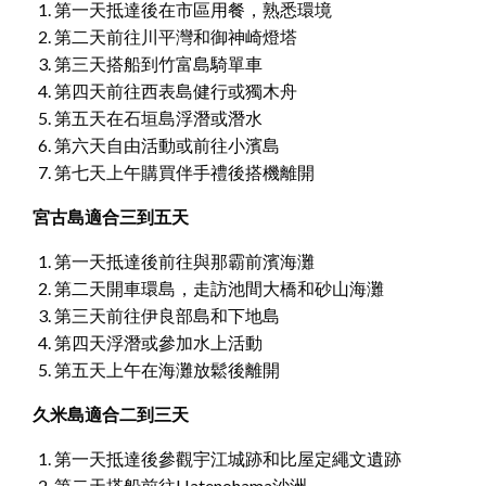
第一天抵達後在市區用餐，熟悉環境
第二天前往川平灣和御神崎燈塔
第三天搭船到竹富島騎單車
第四天前往西表島健行或獨木舟
第五天在石垣島浮潛或潛水
第六天自由活動或前往小濱島
第七天上午購買伴手禮後搭機離開
宮古島適合三到五天
第一天抵達後前往與那霸前濱海灘
第二天開車環島，走訪池間大橋和砂山海灘
第三天前往伊良部島和下地島
第四天浮潛或參加水上活動
第五天上午在海灘放鬆後離開
久米島適合二到三天
第一天抵達後參觀宇江城跡和比屋定繩文遺跡
第二天搭船前往Hatenohama沙洲