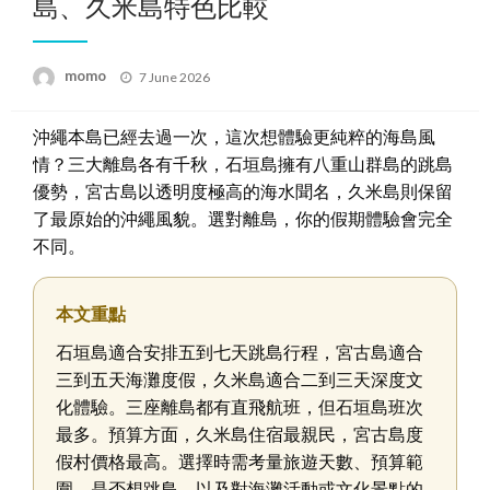
島、久米島特色比較
Posted
momo
7 June 2026
on
沖繩本島已經去過一次，這次想體驗更純粹的海島風
情？三大離島各有千秋，石垣島擁有八重山群島的跳島
優勢，宮古島以透明度極高的海水聞名，久米島則保留
了最原始的沖繩風貌。選對離島，你的假期體驗會完全
不同。
本文重點
石垣島適合安排五到七天跳島行程，宮古島適合
三到五天海灘度假，久米島適合二到三天深度文
化體驗。三座離島都有直飛航班，但石垣島班次
最多。預算方面，久米島住宿最親民，宮古島度
假村價格最高。選擇時需考量旅遊天數、預算範
圍、是否想跳島，以及對海灘活動或文化景點的