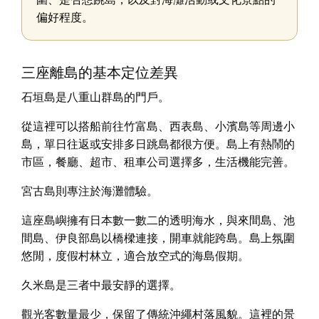
偏好程度。
三座離島的基本定位差異
石垣島是八重山群島的門戶。
從這裡可以搭船前往竹富島、西表島、小濱島等周邊小
島，單日往返或安排多日跳島都很方便。島上有熱鬧的
市區，餐廳、超市、租車公司選擇多，生活機能完善。
宮古島則專注於海灘體驗。
這座島嶼擁有日本數一數二的透明海水，與來間島、池
間島、伊良部島以橋樑連接，開車就能跨島。島上氛圍
悠閒，度假村林立，適合放空式的海島假期。
久米島是三者中最安靜的選擇。
觀光客數量最少，保留了傳統沖繩村落風貌。這裡的景