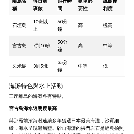
離島名
每日航
飛行時
租車必
跳島便
稱
班數
間
要性
利度
10班以
60分
石垣島
高
極高
上
鐘
50分
宮古島
7到10班
高
中等
鐘
35分
久米島
3到5班
中等
低
鐘
海灘特色與水上活動
三座離島的海灘各有特點。
宮古島海水透明度最高
與那霸前濱海灘連續多年獲選日本最美海灘，沙質細
緻，海水呈現漸層藍。砂山海灘的拱門岩石是經典拍照