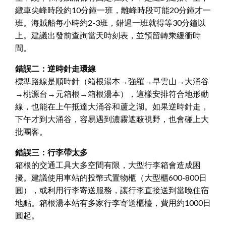
纜車尖峰時段約10分鐘一班，離峰時段可能20分鐘才一
班。海賊船每小時約2-3班，錯過一班就得等30分鐘以
上。建議出發前查詢當天時刻表，並預留轉乘緩衝時
間。
錯誤二：逆時針走環線
標準路線是順時針（箱根湯本→強羅→早雲山→大涌谷
→桃源台→元箱根→箱根湯本），這樣安排符合地形動
線，也能在上午抵達大涌谷和蘆之湖。如果逆時針走，
下午才到大涌谷，容易遇到濃霧遮蔽視野，也會碰上大
批團客。
錯誤三：行李帶太多
箱根的交通工具大多空間有限，大型行李箱會造成困
擾。建議使用車站的投幣式置物櫃（大型櫃600-800日
圓），或利用行李寄送服務，讓行李直接送到當晚住宿
地點。箱根湯本站有多家行李寄送櫃檯，費用約1000日
圓起。