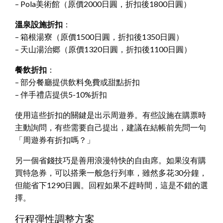
– Pola美術館（原價2000日圓，折扣後1800日圓）
溫泉設施折扣
：
– 箱根湯寮（原價1500日圓，折扣後1350日圓）
– 天山湯治郷（原價1320日圓，折扣後1100日圓）
餐飲折扣
：
– 部分餐廳提供飲料免費或甜點折扣
– 伴手禮店提供5-10%折扣
使用這些折扣的關鍵是出示周遊券。有些設施在購票時
主動詢問，有些需要自己提出，建議在結帳前先問一句
「周遊券有折扣嗎？」
另一個省錢技巧是善用浪漫特快的自由席。如果沒有購
買特急券，可以搭乘一般急行列車，雖然多花30分鐘，
但能省下1290日圓。回程如果不趕時間，這是不錯的選
擇。
行程彈性調整方案