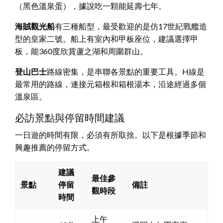
（黑色溫泉蛋），據說吃一顆能延壽七年。
海賊觀光船
有三種船型，最受歡迎的是仿17世紀戰艦造
型的皇家二號。船上有室內和甲板座位，建議選擇甲
板，能360度欣賞蘆之湖和周圍群山。
登山巴士
路線密集，是串聯各景點的重要工具。H線是
最常用的路線，連接元箱根和箱根湯本，沿途經過多個
溫泉區。
必訪景點與停留時間建議
一日遊的時間有限，必須有所取捨。以下是根據季節和
興趣推薦的停留方式。
建議
最佳參
景點
停留
備註
觀時段
時間
上午