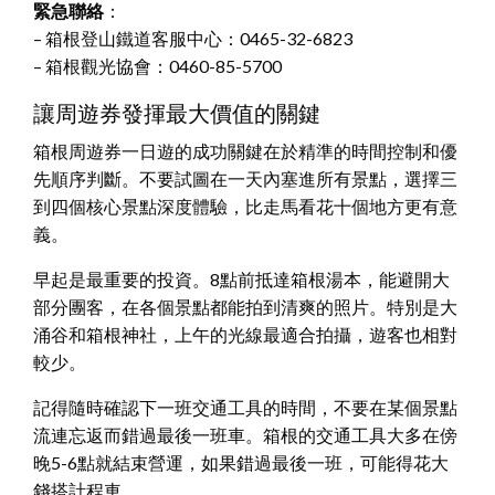
緊急聯絡
：
– 箱根登山鐵道客服中心：0465-32-6823
– 箱根觀光協會：0460-85-5700
讓周遊券發揮最大價值的關鍵
箱根周遊券一日遊的成功關鍵在於精準的時間控制和優
先順序判斷。不要試圖在一天內塞進所有景點，選擇三
到四個核心景點深度體驗，比走馬看花十個地方更有意
義。
早起是最重要的投資。8點前抵達箱根湯本，能避開大
部分團客，在各個景點都能拍到清爽的照片。特別是大
涌谷和箱根神社，上午的光線最適合拍攝，遊客也相對
較少。
記得隨時確認下一班交通工具的時間，不要在某個景點
流連忘返而錯過最後一班車。箱根的交通工具大多在傍
晚5-6點就結束營運，如果錯過最後一班，可能得花大
錢搭計程車。