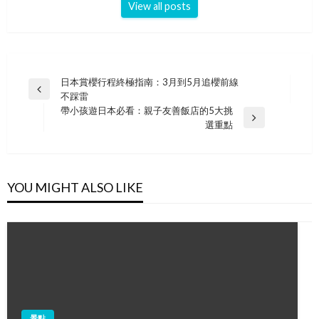
View all posts
Post
日本賞櫻行程終極指南：3月到5月追櫻前線
Previous
不踩雷
navigation
Post
帶小孩遊日本必看：親子友善飯店的5大挑
Next
選重點
Post
YOU MIGHT ALSO LIKE
景點