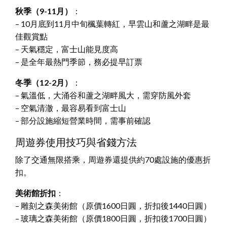
秋季（9-11月）
：
– 10月底到11月中旬楓葉轉紅，早雲山和蘆之湖畔是最
佳觀賞點
– 天氣穩定，富士山能見度高
– 是全年最熱門季節，務必提早訂票
冬季（12-2月）
：
– 氣溫低，大涌谷和蘆之湖畔風大，需穿防風外套
– 空氣清澈，最容易看到富士山
– 部分設施縮短營業時間，需事前確認
周遊券使用技巧與省錢方法
除了交通無限搭乘，周遊券還提供約70處設施的優惠折
扣。
美術館折扣
：
– 雕刻之森美術館（原價1600日圓，折扣後1440日圓）
– 玻璃之森美術館（原價1800日圓，折扣後1700日圓）