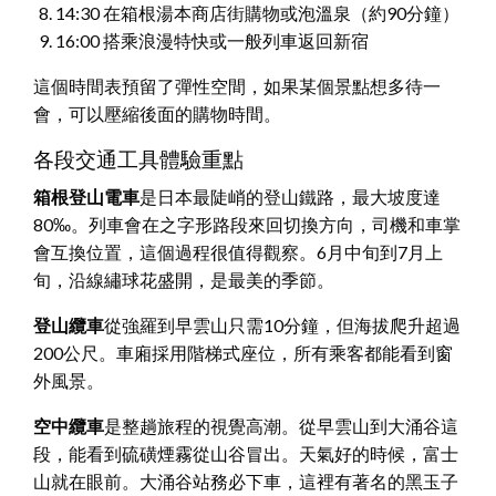
14:30 在箱根湯本商店街購物或泡溫泉（約90分鐘）
16:00 搭乘浪漫特快或一般列車返回新宿
這個時間表預留了彈性空間，如果某個景點想多待一
會，可以壓縮後面的購物時間。
各段交通工具體驗重點
箱根登山電車
是日本最陡峭的登山鐵路，最大坡度達
80‰。列車會在之字形路段來回切換方向，司機和車掌
會互換位置，這個過程很值得觀察。6月中旬到7月上
旬，沿線繡球花盛開，是最美的季節。
登山纜車
從強羅到早雲山只需10分鐘，但海拔爬升超過
200公尺。車廂採用階梯式座位，所有乘客都能看到窗
外風景。
空中纜車
是整趟旅程的視覺高潮。從早雲山到大涌谷這
段，能看到硫磺煙霧從山谷冒出。天氣好的時候，富士
山就在眼前。大涌谷站務必下車，這裡有著名的黑玉子