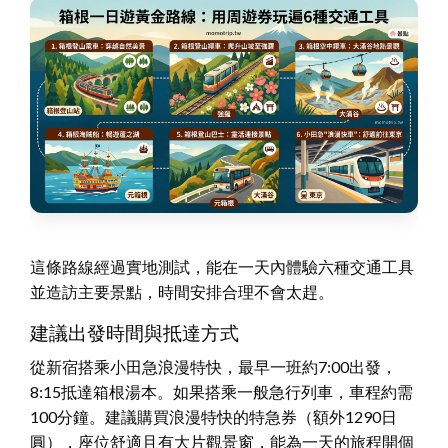
這條路線經過實地測試，能在一天內體驗六種交通工具
並造訪主要景點，時間安排合理不會太趕。
建議出發時間與抵達方式
從新宿搭乘小田急浪漫特快，最早一班約7:00出發，
8:15抵達箱根湯本。如果搭乘一般急行列車，車程約需
100分鐘。建議購買浪漫特快的特急券（額外1290日
圓），座位舒適且有大片觀景窗，能為一天的旅程開個