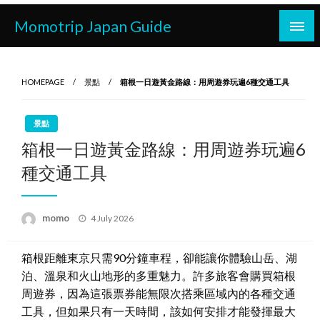
Skip
Momotrip Japan Guide
to
content
HOMEPAGE
景點
箱根一日遊黃金路線：用周遊券玩遍6種交通工具
景點
箱根一日遊黃金路線：用周遊券玩遍6
種交通工具
Posted
momo
4 July 2026
on
箱根距離東京只需90分鐘車程，卻能讓你體驗山岳、湖
泊、溫泉和火山地形的多重魅力。許多旅客會購買箱根
周遊券，因為這張票券能無限次搭乘區域內的各種交通
工具，但如果只有一天時間，該如何安排才能發揮最大