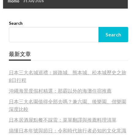
momo
31 July 2026
Search
Search
最新文章
日本三大名城巡禮：姬路城、熊本城、松本城歷史之旅
8日行程
沖繩海景度假村精選：那霸以外的海灘住宿推薦
日本三大名園值得全部去嗎？兼六園、後樂園、偕樂園
深度比較
日本居酒屋點餐不踩雷：菜單翻譯與推薦料理清單
搞懂日本年號與節日：令和時代旅行者必知的文化常識