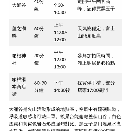
40分
避開中午團客高
大涌谷
9:30-
鐘
峰，記得買黑玉子
10:30
上午
蘆之湖
60分
天氣較穩定，富士
11:00-
畔
鐘
山能見度高
12:00
中午
箱根神
30分
參拜加拍照時間，
12:00-
社
鐘
湖上鳥居是必拍點
13:00
箱根湯
60-90
下午
採買伴手禮，部分
本商店
分鐘
14:30後
店家17:00關門
街
大涌谷是火山活動形成的地熱區，空氣中有硫磺味道，
呼吸道敏感者可戴口罩。觀景台能俯瞰整個山谷，白色
煙霧和黃褐色岩石形成強烈對比。黑玉子是用溫泉水煮
的雞蛋，蛋殼因硫化鐵而變黑，五顆裝售價600日圓。