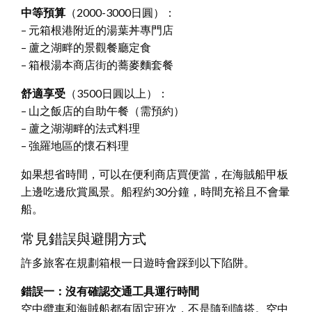
中等預算
（2000-3000日圓）：
– 元箱根港附近的湯葉丼專門店
– 蘆之湖畔的景觀餐廳定食
– 箱根湯本商店街的蕎麥麵套餐
舒適享受
（3500日圓以上）：
– 山之飯店的自助午餐（需預約）
– 蘆之湖湖畔的法式料理
– 強羅地區的懷石料理
如果想省時間，可以在便利商店買便當，在海賊船甲板
上邊吃邊欣賞風景。船程約30分鐘，時間充裕且不會暈
船。
常見錯誤與避開方式
許多旅客在規劃箱根一日遊時會踩到以下陷阱。
錯誤一：沒有確認交通工具運行時間
空中纜車和海賊船都有固定班次，不是隨到隨搭。空中