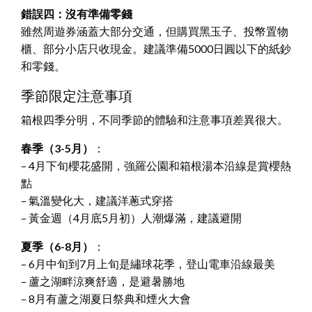
錯誤四：沒有準備零錢
雖然周遊券涵蓋大部分交通，但購買黑玉子、投幣置物
櫃、部分小店只收現金。建議準備5000日圓以下的紙鈔
和零錢。
季節限定注意事項
箱根四季分明，不同季節的體驗和注意事項差異很大。
春季（3-5月）
：
– 4月下旬櫻花盛開，強羅公園和箱根湯本沿線是賞櫻熱
點
– 氣溫變化大，建議洋蔥式穿搭
– 黃金週（4月底5月初）人潮爆滿，建議避開
夏季（6-8月）
：
– 6月中旬到7月上旬是繡球花季，登山電車沿線最美
– 蘆之湖畔涼爽舒適，是避暑勝地
– 8月有蘆之湖夏日祭典和煙火大會