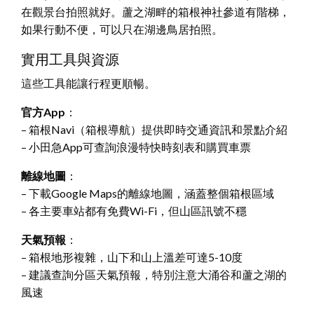
在觀景台拍照就好。蘆之湖畔的箱根神社參道有階梯，
如果行動不便，可以只在湖邊鳥居拍照。
實用工具與資源
這些工具能讓行程更順暢。
官方App
：
– 箱根Navi（箱根導航）提供即時交通資訊和景點介紹
– 小田急App可查詢浪漫特快時刻表和購買車票
離線地圖
：
– 下載Google Maps的離線地圖，涵蓋整個箱根區域
– 各主要車站都有免費Wi-Fi，但山區訊號不穩
天氣預報
：
– 箱根地形複雜，山下和山上溫差可達5-10度
– 建議查詢分區天氣預報，特別注意大涌谷和蘆之湖的
風速