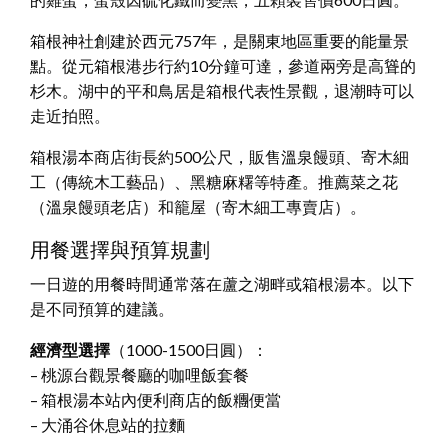
箱根神社創建於西元757年，是關東地區重要的能量景
點。從元箱根港步行約10分鐘可達，參道兩旁是高聳的
杉木。湖中的平和鳥居是箱根代表性景觀，退潮時可以
走近拍照。
箱根湯本商店街長約500公尺，販售溫泉饅頭、寄木細
工（傳統木工藝品）、黑糖麻糬等特產。推薦菜之花
（溫泉饅頭老店）和籠屋（寄木細工專賣店）。
用餐選擇與預算規劃
一日遊的用餐時間通常落在蘆之湖畔或箱根湯本。以下
是不同預算的建議。
經濟型選擇
（1000-1500日圓）：
– 桃源台觀景餐廳的咖哩飯套餐
– 箱根湯本站內便利商店的飯糰便當
– 大涌谷休息站的拉麵