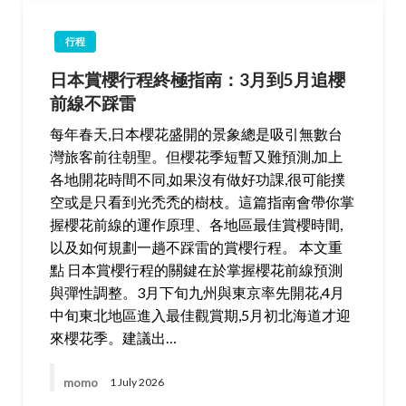
行程
日本賞櫻行程終極指南：3月到5月追櫻
前線不踩雷
每年春天,日本櫻花盛開的景象總是吸引無數台
灣旅客前往朝聖。但櫻花季短暫又難預測,加上
各地開花時間不同,如果沒有做好功課,很可能撲
空或是只看到光禿禿的樹枝。這篇指南會帶你掌
握櫻花前線的運作原理、各地區最佳賞櫻時間,
以及如何規劃一趟不踩雷的賞櫻行程。 本文重
點 日本賞櫻行程的關鍵在於掌握櫻花前線預測
與彈性調整。3月下旬九州與東京率先開花,4月
中旬東北地區進入最佳觀賞期,5月初北海道才迎
來櫻花季。建議出…
momo
1 July 2026