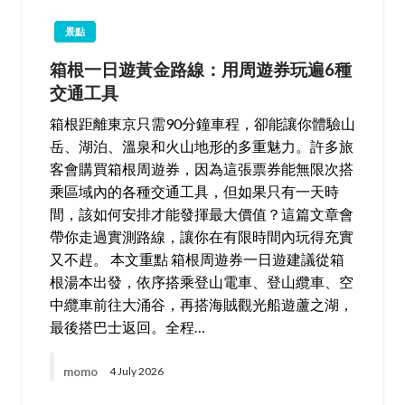
景點
箱根一日遊黃金路線：用周遊券玩遍6種
交通工具
箱根距離東京只需90分鐘車程，卻能讓你體驗山
岳、湖泊、溫泉和火山地形的多重魅力。許多旅
客會購買箱根周遊券，因為這張票券能無限次搭
乘區域內的各種交通工具，但如果只有一天時
間，該如何安排才能發揮最大價值？這篇文章會
帶你走過實測路線，讓你在有限時間內玩得充實
又不趕。 本文重點 箱根周遊券一日遊建議從箱
根湯本出發，依序搭乘登山電車、登山纜車、空
中纜車前往大涌谷，再搭海賊觀光船遊蘆之湖，
最後搭巴士返回。全程…
momo
4 July 2026