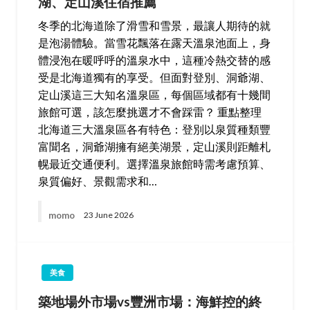
湖、定山溪住宿推薦
冬季的北海道除了滑雪和雪景，最讓人期待的就
是泡湯體驗。當雪花飄落在露天溫泉池面上，身
體浸泡在暖呼呼的溫泉水中，這種冷熱交替的感
受是北海道獨有的享受。但面對登別、洞爺湖、
定山溪這三大知名溫泉區，每個區域都有十幾間
旅館可選，該怎麼挑選才不會踩雷？ 重點整理
北海道三大溫泉區各有特色：登別以泉質種類豐
富聞名，洞爺湖擁有絕美湖景，定山溪則距離札
幌最近交通便利。選擇溫泉旅館時需考慮預算、
泉質偏好、景觀需求和…
momo
23 June 2026
美食
築地場外市場vs豐洲市場：海鮮控的終