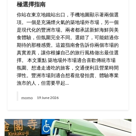
極選擇指南
你站在東京地鐵站出口，手機地圖顯示著兩個選
項。一個是充滿煙火氣的築地場外市場，另一個
是現代化的豐洲市場。兩者都承諾新鮮海鮮與美
食體驗，但氛圍完全不同。選錯了，可能錯過你
期待的那種感覺。這篇指南會告訴你兩個市場的
真實差異，讓你根據自己的旅行風格做出最佳選
擇。 本文重點 築地場外市場適合喜歡傳統市場
氛圍、想邊走邊吃的旅客，交通便利且營業時間
彈性。豐洲市場則適合想看批發拍賣、體驗專業
漁市的人，但需要早起…
momo
19 June 2026