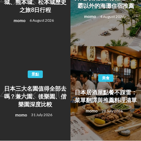
城、熊本城、松本城歷史
霸以外的海灘住宿推薦
之旅8日行程
momo
4 August 2026
momo
6 August 2026
景點
美食
日本三大名園值得全部去
日本居酒屋點餐不踩雷：
嗎？兼六園、後樂園、偕
菜單翻譯與推薦料理清單
樂園深度比較
momo
28 July 2026
momo
31 July 2026