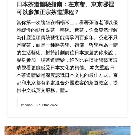
日本茶道體驗指南：在京都、東京哪裡
可以參加正宗茶道課程？
當你第一次跪坐在榻榻米上，看著茶道老師以優
雅緩慢的動作點茶、轉碗、遞茶，你會突然理解
為什麼這項傳統藝術能傳承四百多年。茶道不只
是喝茶，而是一種將美學、禮儀、哲學融為一體
的生活藝術。對於計劃前往日本旅遊的你來說，
親身參加一場茶道體驗，絕對比在博物館隔著玻
璃觀看更能感受日本文化的精髓。 本文重點 日
本茶道體驗是深度認識日本文化的最佳方式。京
都和東京都有多處適合外國遊客的茶道教室，提
供中文或英文服務。體…
momo
25 June 2026