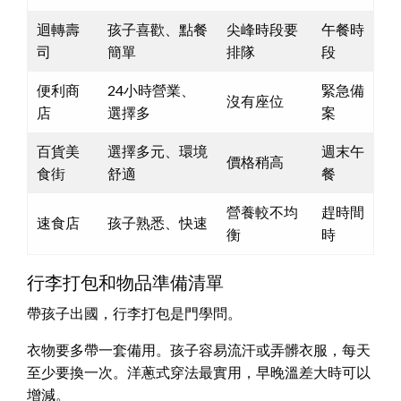
迴轉壽
孩子喜歡、點餐
尖峰時段要
午餐時
司
簡單
排隊
段
便利商
24小時營業、
緊急備
沒有座位
店
選擇多
案
百貨美
選擇多元、環境
週末午
價格稍高
食街
舒適
餐
營養較不均
趕時間
速食店
孩子熟悉、快速
衡
時
行李打包和物品準備清單
帶孩子出國，行李打包是門學問。
衣物要多帶一套備用。孩子容易流汗或弄髒衣服，每天
至少要換一次。洋蔥式穿法最實用，早晚溫差大時可以
增減。