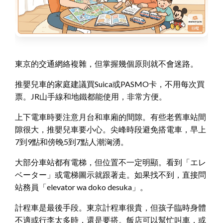
東京的交通網絡複雜，但掌握幾個原則就不會迷路。
推嬰兒車的家庭建議買Suica或PASMO卡，不用每次買
票。JR山手線和地鐵都能使用，非常方便。
上下電車時要注意月台和車廂的間隙。有些老舊車站間
隙很大，推嬰兒車要小心。尖峰時段避免搭電車，早上
7到9點和傍晚5到7點人潮洶湧。
大部分車站都有電梯，但位置不一定明顯。看到「エレ
ベーター」或電梯圖示就跟著走。如果找不到，直接問
站務員「elevator wa doko desuka」。
計程車是最後手段。東京計程車很貴，但孩子臨時身體
不適或行李太多時，還是要搭。飯店可以幫忙叫車，或