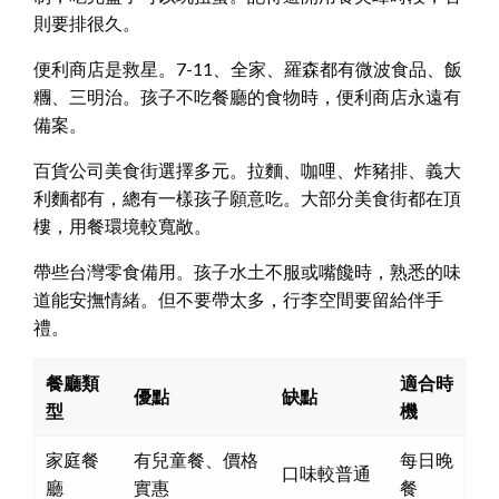
則要排很久。
便利商店是救星。7-11、全家、羅森都有微波食品、飯
糰、三明治。孩子不吃餐廳的食物時，便利商店永遠有
備案。
百貨公司美食街選擇多元。拉麵、咖哩、炸豬排、義大
利麵都有，總有一樣孩子願意吃。大部分美食街都在頂
樓，用餐環境較寬敞。
帶些台灣零食備用。孩子水土不服或嘴饞時，熟悉的味
道能安撫情緒。但不要帶太多，行李空間要留給伴手
禮。
餐廳類
適合時
優點
缺點
型
機
家庭餐
有兒童餐、價格
每日晚
口味較普通
廳
實惠
餐