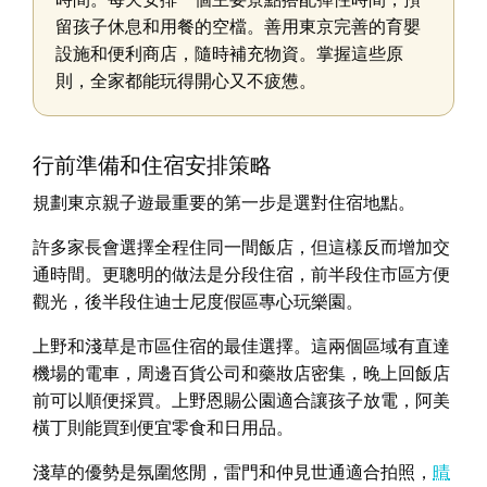
留孩子休息和用餐的空檔。善用東京完善的育嬰
設施和便利商店，隨時補充物資。掌握這些原
則，全家都能玩得開心又不疲憊。
行前準備和住宿安排策略
規劃東京親子遊最重要的第一步是選對住宿地點。
許多家長會選擇全程住同一間飯店，但這樣反而增加交
通時間。更聰明的做法是分段住宿，前半段住市區方便
觀光，後半段住迪士尼度假區專心玩樂園。
上野和淺草是市區住宿的最佳選擇。這兩個區域有直達
機場的電車，周邊百貨公司和藥妝店密集，晚上回飯店
前可以順便採買。上野恩賜公園適合讓孩子放電，阿美
橫丁則能買到便宜零食和日用品。
淺草的優勢是氛圍悠閒，雷門和仲見世通適合拍照，
晴