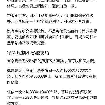
休息。出發前要上網查好，避免白跑一趟。
帶太多行李。日本什麼都買得到，不用把整個家搬過
去。行李箱留一半空間給戰利品，回程才不會超重。
沒有事先研究育嬰設施。不是每個景點都有乾淨的育嬰
室，要提前查好哪裡可以換尿布和哺乳。百貨公司和大
型車站通常設備最完善。
預算規劃和省錢技巧
東京親子遊6天5夜的預算因人而異，但可以抓個大概。
機票是最大開銷。淡季來回一人約15000到20000台
幣，旺季可能要30000以上。提早三個月訂票通常有較
好價格。
住宿一晚平均3000到8000台幣。市區商務旅館較便
宜，迪士尼官方飯店較貴。訂房網站常有早鳥優惠或套
裝方案。