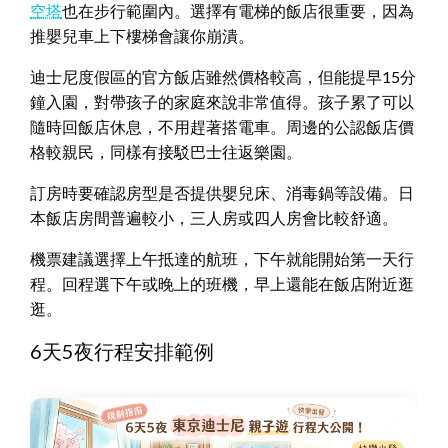
空塔
也在步行範圍內。選擇有電梯的飯店很重要，因為
推嬰兒車上下樓梯會讓你崩潰。
迪士尼度假區的官方飯店雖然價格較高，但能提早15分
鐘入園，對帶孩子的家庭來說非常值得。孩子累了可以
隨時回飯店休息，不用趕著搭電車。周邊的公認飯店價
格較親民，同樣有接駁巴士往返樂園。
訂房時要確認房型是否提供嬰兒床、消毒鍋等設備。日
本飯店房間普遍較小，三人房或四人房會比較舒適。
機票建議選擇上午抵達的航班，下午就能開始第一天行
程。回程選下午或晚上的班機，早上還能在飯店附近逛
逛。
6天5夜行程安排範例