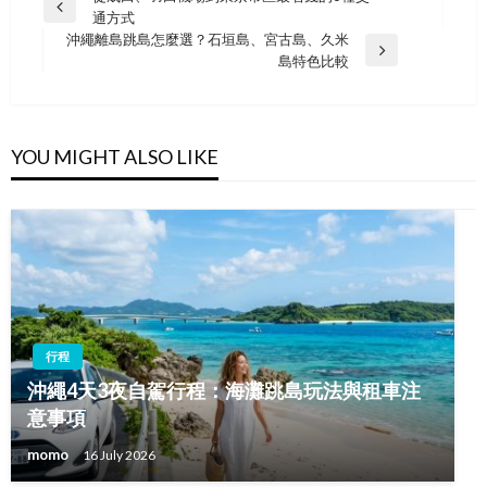
Previous
通方式
navigation
Post
沖繩離島跳島怎麼選？石垣島、宮古島、久米
Next
島特色比較
Post
YOU MIGHT ALSO LIKE
行程
沖繩4天3夜自駕行程：海灘跳島玩法與租車注
意事項
momo
16 July 2026