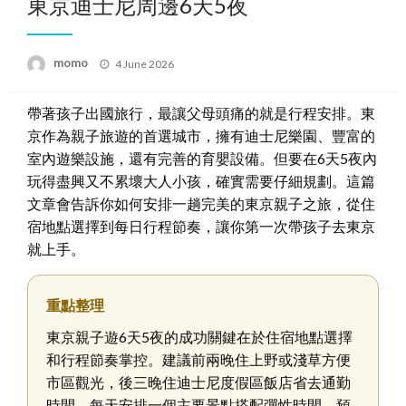
東京迪士尼周邊6天5夜
Posted
momo
4 June 2026
on
帶著孩子出國旅行，最讓父母頭痛的就是行程安排。東
京作為親子旅遊的首選城市，擁有迪士尼樂園、豐富的
室內遊樂設施，還有完善的育嬰設備。但要在6天5夜內
玩得盡興又不累壞大人小孩，確實需要仔細規劃。這篇
文章會告訴你如何安排一趟完美的東京親子之旅，從住
宿地點選擇到每日行程節奏，讓你第一次帶孩子去東京
就上手。
重點整理
東京親子遊6天5夜的成功關鍵在於住宿地點選擇
和行程節奏掌控。建議前兩晚住上野或淺草方便
市區觀光，後三晚住迪士尼度假區飯店省去通勤
時間。每天安排一個主要景點搭配彈性時間，預