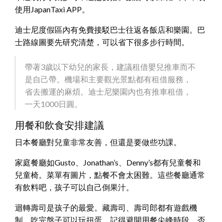
使用JapanTaxi APP。
迪士尼度假區內有免費接駁巴士往返各飯店和樂園。巴
士路線圖要先研究清楚，可以省下很多步行時間。
帶著3歲以下幼兒的家長，建議租借嬰兒推車而不
是自己帶。機場和主要觀光景點都有租借服務，
省去搬運的麻煩。迪士尼樂園內也有推車租借，
一天1000日圓。
用餐和飲食安排建議
日本餐廳對兒童非常友善，但還是要做些功課。
家庭餐廳如Gusto、Jonathan’s、Denny’s都有兒童餐和
兒童椅。菜單有圖片，點餐不會太困難。這些餐廳通常
有飲料吧，孩子可以自己倒果汁。
迴轉壽司是孩子的最愛。藏壽司、壽司郎都有遊戲機
制，吃完盤子可以玩扭蛋。記得避開用餐尖峰時段，否