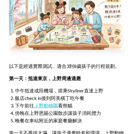
以下是經過實際測試、適合3到8歲孩子的行程規劃。
第一天：抵達東京，上野周邊適應
中午抵達成田機場，搭乘Skyliner直達上野
飯店check in後到阿美橫丁吃午餐
下午前往
上野動物園
看熊貓
傍晚在上野恩賜公園散步讓孩子消耗體力
晚餐在車站附近的家庭餐廳解決
第一天不要排太滿，讓孩子適應時差和環境。上野動物