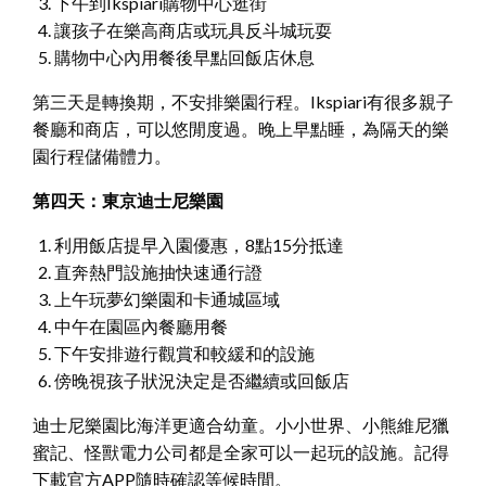
下午到Ikspiari購物中心逛街
讓孩子在樂高商店或玩具反斗城玩耍
購物中心內用餐後早點回飯店休息
第三天是轉換期，不安排樂園行程。Ikspiari有很多親子
餐廳和商店，可以悠閒度過。晚上早點睡，為隔天的樂
園行程儲備體力。
第四天：東京迪士尼樂園
利用飯店提早入園優惠，8點15分抵達
直奔熱門設施抽快速通行證
上午玩夢幻樂園和卡通城區域
中午在園區內餐廳用餐
下午安排遊行觀賞和較緩和的設施
傍晚視孩子狀況決定是否繼續或回飯店
迪士尼樂園比海洋更適合幼童。小小世界、小熊維尼獵
蜜記、怪獸電力公司都是全家可以一起玩的設施。記得
下載官方APP隨時確認等候時間。