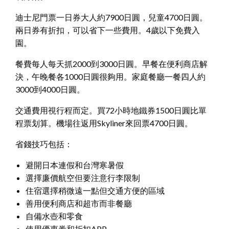
迪士尼門票一日券大人約7900日圓，兒童4700日圓。
兩日券有折扣，可以省下一些費用。4歲以下免費入
園。
餐費每人每天抓2000到3000日圓。早餐在便利商店解
決，午晚餐各1000日圓很夠用。家庭餐廳一餐四人約
3000到4000日圓。
交通費用視行程而定。買72小時地鐵券1500日圓比單
程票划算。機場往返用Skyliner來回票4700日圓。
省錢技巧包括：
避開日本連假和台灣寒暑假
選擇廉價航空但要注意行李限制
住宿選擇稍微遠一點但交通方便的區域
善用便利商店和超市而非餐廳
自備水壺和零食
使用優惠券和折扣APP