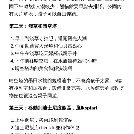
園下午3點後人潮較少，熊貓館要早點去排隊。公園內
有大片草地，孩子可以自由奔跑。
第二天：淺草和晴空塔
早上到淺草寺拍照，避開觀光人潮
仲見世通買人形燒和仙貝當點心
中午在淺草吃天婦羅或親子丼
下午前往晴空塔，在水族館待2到3小時
晴空塔內的美食街解決晚餐
晴空塔的墨田水族館規模適中，不會讓孩子太累。5樓
有授乳室和尿布台，設備非常完善。水族館旁的郵政博
物館也很適合親子同遊。
第三天：移動到迪士尼度假區，逛Ikspiari
上午退房，搭乘JR到舞濱站
迪士尼飯店check in並稍作休息